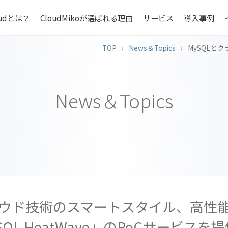
loudとは？
CloudMiköが選ばれる理由
サービス
導入事例
TOP
›
News＆Topics
›
MySQLと
News＆Topics
クラウド技術のスマートスタイル、高性能
SQL HeatWave」のPoCサービスを