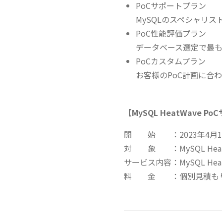
PoCサポートプラン
MySQLのスペシャリ
PoC性能評価プラン
データベース選定で最
PoCカスタムプラン
お客様のPoC計画に合
【MySQL HeatWave P
開 始 ：2023年4月12
対 象 ：MySQL Hea
サービス内容：MySQL He
料 金 ：個別見積も