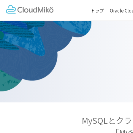
トップ
Oracle C
MySQLと
「My