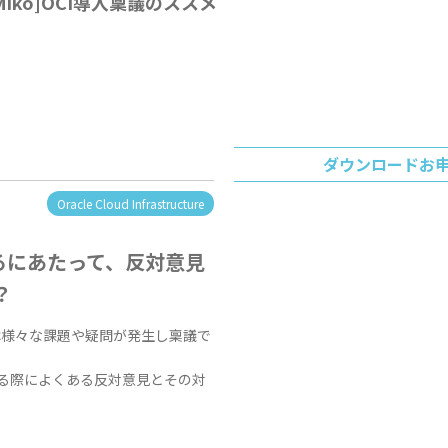
dMiko]OCI導入稟議のススメ
ダウンロードお
Oracle Cloud Infrastructure
るにあたって、反対意見
？
は様々な課題や疑問が発生し稟議で
する際によくある反対意見とその対