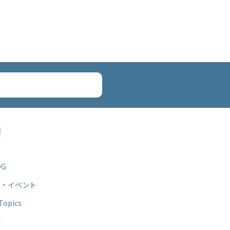
項
例
OG
ー・イベント
opics
せ